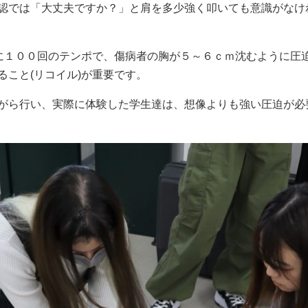
認では「大丈夫ですか？」と肩を多少強く叩いても意識がなけ
間に１００回のテンポで、傷病者の胸が５～６ｃｍ沈むように圧
こと(リコイル)が重要です。
がら行い、実際に体験した学生達は、想像よりも強い圧迫が必