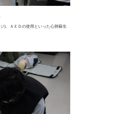
。
ジ)、ＡＥＤの使用といった心肺蘇生