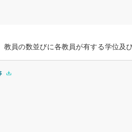
、教員の数並びに各教員が有する学位及
等