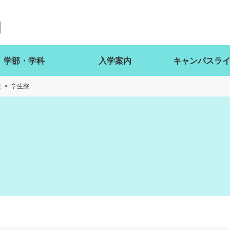
学部・学科
入学案内
キャンパスラ
援
学生寮