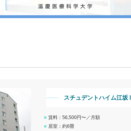
スチュデントハイム江坂
■
賃料：56,500円〜／月額
■
居室：約6畳