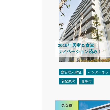
2015年居室＆食堂
リノベーション済み！
寮管理人常駐
インターネッ
宅配BOX
食事付
男女寮