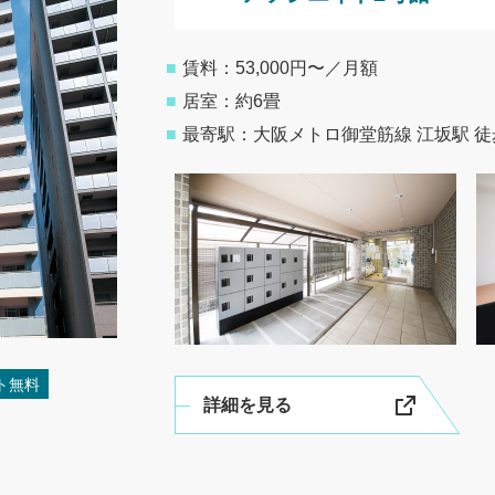
■
賃料：53,000円〜／月額
■
居室：約6畳
■
最寄駅：大阪メトロ御堂筋線
江坂駅 徒
ト無料
詳細を見る