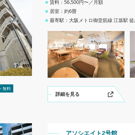
■
賃料：56,500円〜／月額
■
居室：約6畳
■
最寄駅：大阪メトロ御堂筋線
江坂駅 徒
ト無料
詳細を見る
アソシエイト2号館