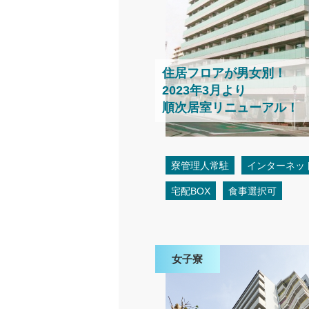
住居フロアが男女別！
2023年3月より
順次居室リニューアル！
寮管理人常駐
インターネッ
宅配BOX
食事選択可
女子寮