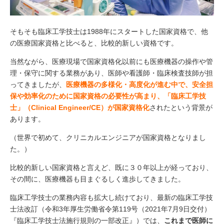
そもそも臨床工学技士は1988年にスタートした国家資格で、他
の医療国家資格と比べると、比較的新しい資格です。
当然ながら、医療現場で国家資格化以前にも医療機器の操作や管
理・保守に関する業務があり、医師や看護師・臨床検査技師が担
ってきましたが、
医療機器の多様化・高度化が進む中で、安全担
保や効率化のために国家資格の必要性が高まり、「臨床工学技
士」（Clinical Engineer/CE）が国家資格化
されたという背景が
あります。
（世界で初めて、クリニカルエンジニアが国家資格となりまし
た。）
比較的新しい国家資格と言えど、既に３０年以上が経っており、
その間に、医療機器も目まぐるしく進歩してきました。
臨床工学技士の業務内容も拡大し続けており、最新の臨床工学技
士法改訂（令和3年厚生労働省令第119号（2021年7月9日交付）
『臨床工学技士法施行規則の一部改正』）では、
これまで医師に