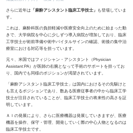
さらに近年は
「麻酔アシスタント臨床工学技士」
も登場していま
す。
これは、麻酔科医の負担軽減や医療安全向上のために始まった動
きで、大学病院を中心に少しずつ導入病院が増加しており、臨床
工学技士が術前準備や術中バイタルサインの確認、術後の集中治
療室における対応等を担っています。
元々、米国ではフィジシャン・アシスタント（Physician
Assistant:PA）が医師の右腕となって手術のサポートを担ってお
り、国内でも同様のポジションが渇望されています。
「麻酔アシスタント臨床工学技士」は国内におけるその先駆けと
も言えるポジションであり、数ある医療従事者の中から臨床工学
技士が注目されていることが、臨床工学技士の将来性の高さを証
明しています。
ＡＩの発展により、さらに医療機器は発展していきますが、医療
機器を操作、保守・管理、開発していく際の中心人物となるのは
臨床工学技士です。