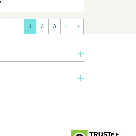
ス
1
2
3
4
›