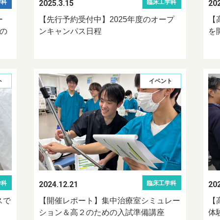
2025.3.15
202
学科
臨床工学科
ー
【先行予約受付中】2025年度のオープ
【
の
ンキャンパス日程
を
ト
イベント
2024.12.21
202
学科
臨床工学科
スで
【開催レポート】集中治療室シミュレー
【
ション＆高２のための入試準備講座
体