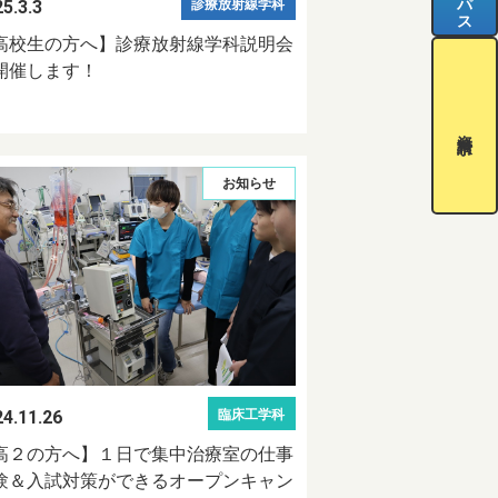
5.3.3
診療放射線学科
高校生の方へ】診療放射線学科説明会
開催します！
資料請求
お知らせ
4.11.26
臨床工学科
高２の方へ】１日で集中治療室の仕事
験＆入試対策ができるオープンキャン