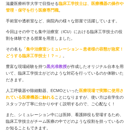
滋慶医療科学大学で目指せる
臨床工学技士は、医療機器の操作や
管理・保守を行う医療専門職
。
手術室や透析室など、病院内の様々な部屋で活躍しています。
今回はその中でも集中治療室（ICU）における臨床工学技士の役
割を体験できる授業を用意しました。
その名も
「集中治療室シミュレーション～患者様の容態が急変！
どうする臨床工学技士！？～」
。
豊富な現場経験を持つ
黒光准教授
が作成したオリジナル台本を用
いて、臨床工学技士がどのような対応を行っているのか体験いた
だきます。
人工呼吸器や除細動器、ECMOといった
医療現場で実際に使用さ
れている医療機器に触れる
ことになりますが、使い方は在学生の
スタッフが丁寧に分かりやすく説明するので、ご心配なく！
また、シミュレーション中には医師、看護師役も登場するため、
臨床工学技士がチーム医療の中でどのような役割を担っているの
か知ることもできます。