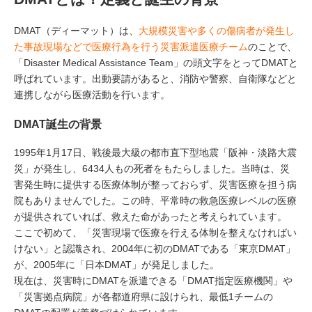
DMAT（ディーマット）は、
大規模災害や多くの傷病者が発生し
た事故現場などで医療行為を行う災害派遣医療チーム
のことで、
「Disaster Medical Assistance Team」の頭文字をとってDMATと
呼ばれています。出動要請があると、消防や警察、自衛隊などと
連携しながら医療活動を行います。
DMAT誕生の背景
1995年1月17日、戦後最大級の都市直下型地震「阪神・淡路大震
災」が発生し、6434人もの死者をもたらしました。当時は、災
害発生時に提供する医療体制が整っておらず、災害医療を担う病
院もありませんでした。この時、平常時の救急医療レベルの医療
が提供されていれば、救えた命があったと考えられています。
ここで初めて、「災害現場で医療を行える体制を整えなければい
けない」と認識され、2004年に初のDMATである「東京DMAT」
が、2005年に「日本DMAT」が発足しました。
現在は、災害時にDMATを派遣できる「DMAT指定医療機関」や
「災害拠点病院」が各都道府県に設けられ、最低1チームの