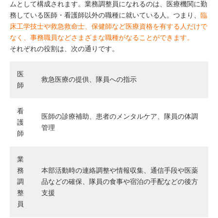
ムとして構成されます。業務調整員になれるのは、医療機関に勤
務している医師・看護師以外の職種に就いている人。つまり、
臨
床工学技士や救急救命士、保健師など医療資格を有する人だけで
なく、事務職員などさまざまな職種がなることができます。
それぞれの役割は、次の通りです。
医
救急医療の提供、隊員への指示
師
看
医師の診療補助、患者のメンタルケア、隊員の体調
護
管理
師
業
務
本部活動時の連絡調整や情報収集、通信手段や医薬
調
品などの確保、隊員の食事や宿泊の手配などの後方
整
支援
員